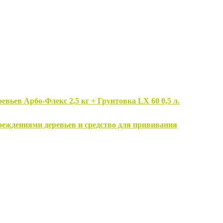
вьев Арбо-Флекс 2,5 кг + Грунтовка LX 60 0,5 л.
овреждениями деревьев и средство для прививания