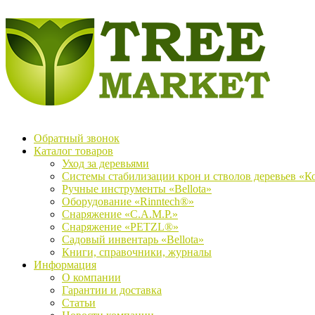
Обратный звонок
Каталог товаров
Уход за деревьями
Системы стабилизации крон и стволов деревьев «К
Ручные инструменты «Bellota»
Оборудование «Rinntech®»
Снаряжение «C.A.M.P.»
Снаряжение «PETZL®»
Садовый инвентарь «Bellota»
Книги, справочники, журналы
Информация
О компании
Гарантии и доставка
Статьи