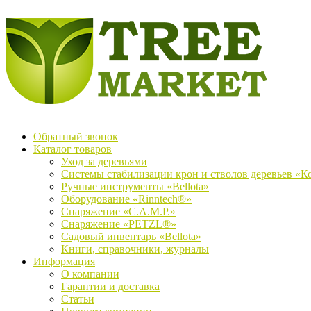
Обратный звонок
Каталог товаров
Уход за деревьями
Системы стабилизации крон и стволов деревьев «К
Ручные инструменты «Bellota»
Оборудование «Rinntech®»
Снаряжение «C.A.M.P.»
Снаряжение «PETZL®»
Садовый инвентарь «Bellota»
Книги, справочники, журналы
Информация
О компании
Гарантии и доставка
Статьи