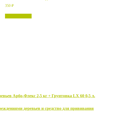
350
₽
Нет в наличии
вьев Арбо-Флекс 2,5 кг + Грунтовка LX 60 0,5 л.
овреждениями деревьев и средство для прививания