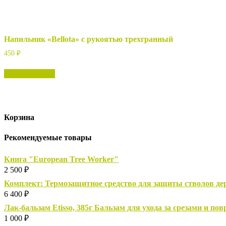
Напильник «Bellota» с рукоятью трехгранный
450
₽
Нет в наличии
Корзина
Рекомендуемые товары
Книга "European Tree Worker"
2 500
₽
Комплект: Термозащитное средство для защиты стволов дере
6 400
₽
Лак-бальзам Etisso, 385г Бальзам для ухода за срезами и п
1 000
₽