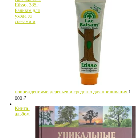
Etisso, 385г
Бальзам для
ухода за
срезами и
повреждениями деревьев и средство для прививания
1
000
₽
Книга-
альбом