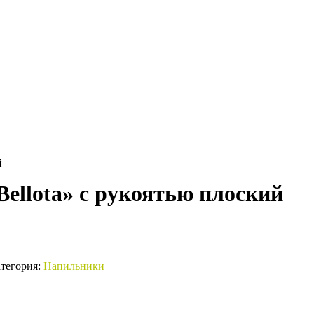
й
ellota» с рукоятью плоский
тегория:
Напильники