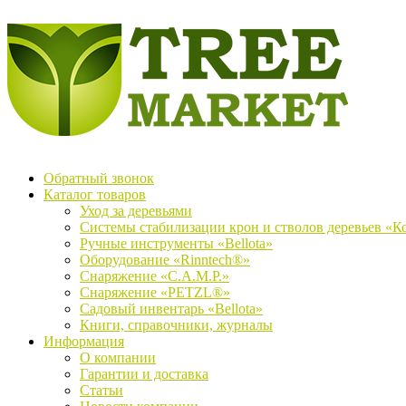
Обратный звонок
Каталог товаров
Уход за деревьями
Системы стабилизации крон и стволов деревьев «К
Ручные инструменты «Bellota»
Оборудование «Rinntech®»
Снаряжение «C.A.M.P.»
Снаряжение «PETZL®»
Садовый инвентарь «Bellota»
Книги, справочники, журналы
Информация
О компании
Гарантии и доставка
Статьи