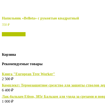
Напильник «Bellota» с рукоятью квадратный
350
₽
Нет в наличии
Корзина
Рекомендуемые товары
Книга "European Tree Worker"
2 500
₽
Комплект: Термозащитное средство для защиты стволов дере
6 400
₽
Лак-бальзам Etisso, 385г Бальзам для ухода за срезами и п
1 000
₽