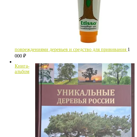
повреждениями деревьев и средство для прививания
1
000
₽
Книга-
альбом