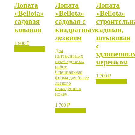
Лопата
Лопата
Лопата
«Bellota»
«Bellota»
«Bellota»
садовая
садовая с
строительн
кованая
квадратным
садовая,
лезвием
штыковая
1 900
₽
с
Нет в наличии
Для
удлиненны
интенсивных
черенком
пересадочных
работ.
Специальная
1 700
₽
форма для более
Нет в наличии
легкого
вхождения в
почву.
1 700
₽
Нет в наличии