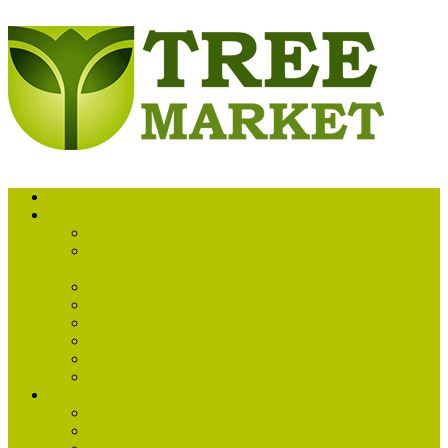
Обратный звонок
Каталог товаров
Уход за деревьями
Системы стабилизации крон и стволов деревьев
«Кобра»
Ручные инструменты «Bellota»
Оборудование «Rinntech®»
Снаряжение «C.A.M.P.»
Снаряжение «PETZL®»
Садовый инвентарь «Bellota»
Книги, справочники, журналы
Информация
О компании
Гарантии и доставка