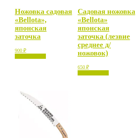
Ножовка садовая
Садовая ножовка
«Bellota»,
«Bellota»
японская
японская
заточка
заточка (лезвие
среднее д/
900
₽
ножовок)
Нет в наличии
650
₽
Нет в наличии