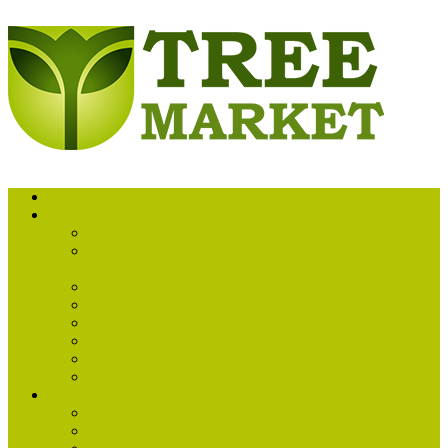
Обратный звонок
Каталог товаров
Уход за деревьями
Системы стабилизации крон и стволов деревьев
«Кобра»
Ручные инструменты «Bellota»
Оборудование «Rinntech®»
Снаряжение «C.A.M.P.»
Снаряжение «PETZL®»
Садовый инвентарь «Bellota»
Книги, справочники, журналы
Информация
О компании
Гарантии и доставка