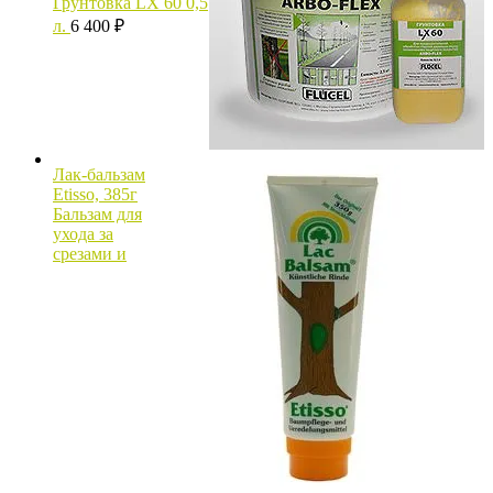
Грунтовка LX 60 0,5
л.
6 400
₽
Лак-бальзам
Etisso, 385г
Бальзам для
ухода за
срезами и