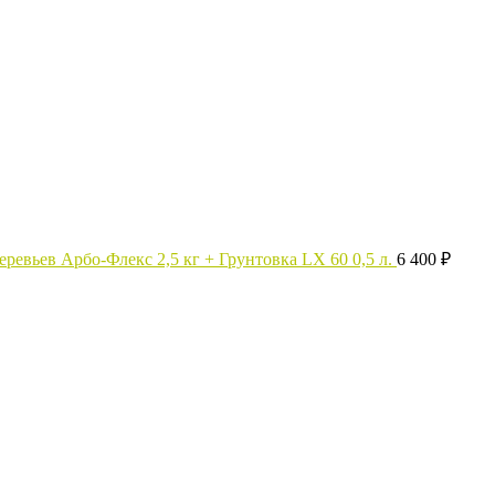
ревьев Арбо-Флекс 2,5 кг + Грунтовка LX 60 0,5 л.
6 400
₽