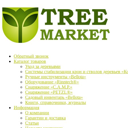
Обратный звонок
Каталог товаров
Уход за деревьями
Системы стабилизации крон и стволов деревьев «К
Ручные инструменты «Bellota»
Оборудование «Rinntech®»
Снаряжение «C.A.M.P.»
Снаряжение «PETZL®»
Садовый инвентарь «Bellota»
Книги, справочники, журналы
Информация
О компании
Гарантии и доставка
Статьи