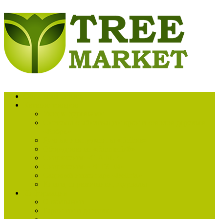
Обратный звонок
Каталог товаров
Уход за деревьями
Системы стабилизации крон и стволов деревьев
«Кобра»
Ручные инструменты «Bellota»
Оборудование «Rinntech®»
Снаряжение «C.A.M.P.»
Снаряжение «PETZL®»
Садовый инвентарь «Bellota»
Книги, справочники, журналы
Информация
О компании
Гарантии и доставка