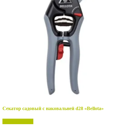
Секатор садовый с наковальней d28 «Bellota»
Нет в наличии