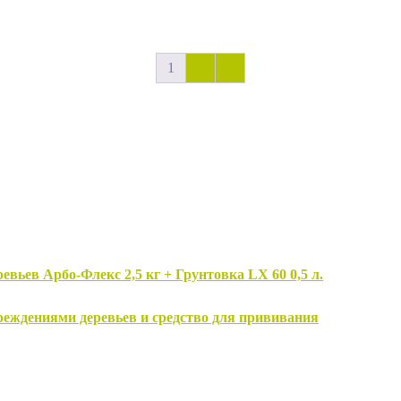
1
2
⟩
вьев Арбо-Флекс 2,5 кг + Грунтовка LX 60 0,5 л.
овреждениями деревьев и средство для прививания