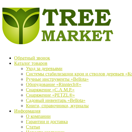
Обратный звонок
Каталог товаров
Уход за деревьями
Системы стабилизации крон и стволов деревьев «К
Ручные инструменты «Bellota»
Оборудование «Rinntech®»
Снаряжение «C.A.M.P.»
Снаряжение «PETZL®»
Садовый инвентарь «Bellota»
Книги, справочники, журналы
Информация
О компании
Гарантии и доставка
Статьи